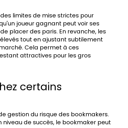
es limites de mise strictes pour
 qu'un joueur gagnant peut voir ses
e placer des paris. En revanche, les
élevés tout en ajustant subtilement
du marché. Cela permet à ces
stant attractives pour les gros
chez certains
e de gestion du risque des bookmakers.
n niveau de succès, le bookmaker peut