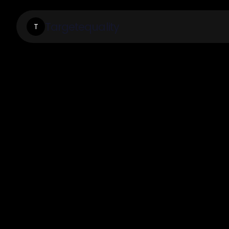
Targetequality
T