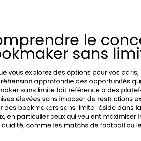
mprendre le conc
okmaker sans limi
ue vous explorez des options pour vos paris,
éhension approfondie des opportunités qui 
aker sans limite fait référence à des platef
ises élevées sans imposer de restrictions e
r des bookmakers sans limite réside dans la l
ux, en particulier ceux qui veulent maximiser
 liquidité, comme les matchs de football ou le