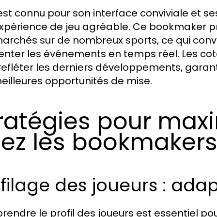
est connu pour son interface conviviale et ses
xpérience de jeu agréable. Ce bookmaker pro
archés sur de nombreux sports, ce qui convi
enter les événements en temps réel. Les cot
refléter les derniers développements, garant
eilleures opportunités de mise.
ratégies pour max
ez les bookmakers 
filage des joueurs : adap
endre le profil des joueurs est essentiel pour