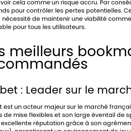
voir cela comme un risque accru. Par conséq
nds pour contrôler les pertes potentielles. C
a nécessité de maintenir une viabilité comme
ble pour tous les utilisateurs.
s meilleurs bookma
ecommandés
bet : Leader sur le marc
t est un acteur majeur sur le marché françai
es de mise flexibles et son large éventail de 
 excellente réputation grâce à son agrément 