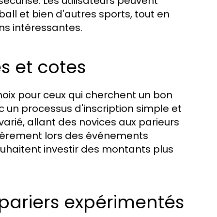
écurisé. Les utilisateurs peuvent
tball et bien d'autres sports, tout en
ns intéressantes.
es et cotes
ix pour ceux qui cherchent un bon
c un processus d'inscription simple et
 varié, allant des novices aux parieurs
culièrement lors des événements
ouhaitent investir des montants plus
 pariers expérimentés