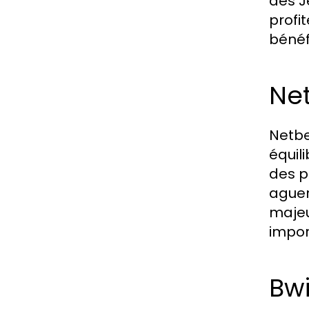
des J
profit
bénéf
Net
Netbe
équil
des p
aguer
majeu
impor
Bwi