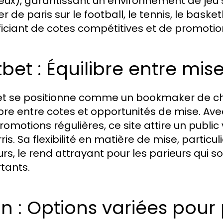
eux), garantissant un environnement de jeu s
er de paris sur le football, le tennis, le baske
iciant de cotes compétitives et de promotio
bet : Équilibre entre mis
t se positionne comme un bookmaker de cho
ibre entre cotes et opportunités de mise. Ave
romotions régulières, ce site attire un public
ris. Sa flexibilité en matière de mise, parti
rs, le rend attrayant pour les parieurs qui s
tants.
n : Options variées pour