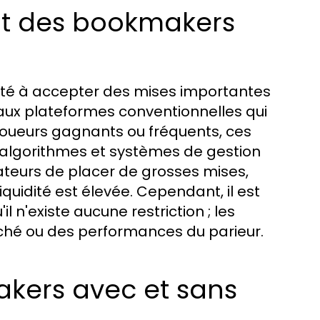
nt des bookmakers
ité à accepter des mises importantes
aux plateformes conventionnelles qui
joueurs gagnants ou fréquents, ces
algorithmes et systèmes de gestion
ateurs de placer de grosses mises,
quidité est élevée. Cependant, il est
il n'existe aucune restriction ; les
rché ou des performances du parieur.
kers avec et sans