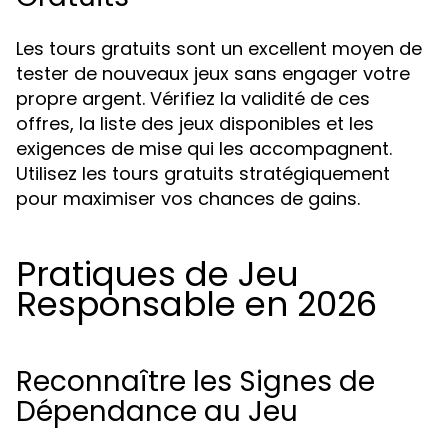
Les tours gratuits sont un excellent moyen de
tester de nouveaux jeux sans engager votre
propre argent. Vérifiez la validité de ces
offres, la liste des jeux disponibles et les
exigences de mise qui les accompagnent.
Utilisez les tours gratuits stratégiquement
pour maximiser vos chances de gains.
Pratiques de Jeu
Responsable en 2026
Reconnaître les Signes de
Dépendance au Jeu