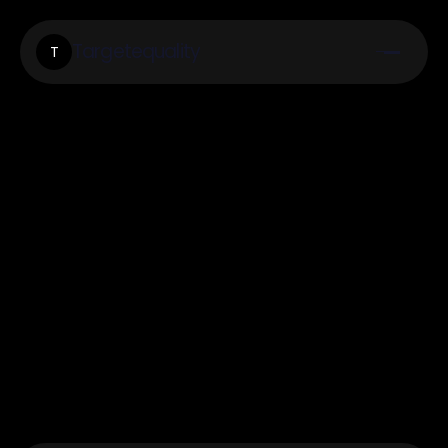
Targetequality
T