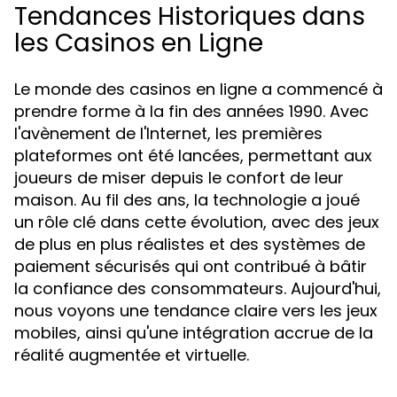
Tendances Historiques dans
les Casinos en Ligne
Le monde des casinos en ligne a commencé à
prendre forme à la fin des années 1990. Avec
l'avènement de l'Internet, les premières
plateformes ont été lancées, permettant aux
joueurs de miser depuis le confort de leur
maison. Au fil des ans, la technologie a joué
un rôle clé dans cette évolution, avec des jeux
de plus en plus réalistes et des systèmes de
paiement sécurisés qui ont contribué à bâtir
la confiance des consommateurs. Aujourd'hui,
nous voyons une tendance claire vers les jeux
mobiles, ainsi qu'une intégration accrue de la
réalité augmentée et virtuelle.