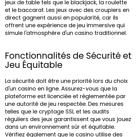
jeux de table tels que le blackjack, la roulette
et le baccarat. Les jeux avec des croupiers en
direct gagnent aussi en popularité, car ils
offrent une expérience de jeu immersive qui
simule l'atmosphère d'un casino traditionnel.
Fonctionnalités de Sécurité et
Jeu Équitable
La sécurité doit être une priorité lors du choix
d'un casino en ligne. Assurez-vous que la
plateforme est licenciée et réglementée par
une autorité de jeu respectée. Des mesures
telles que le cryptage SSL et les audits
réguliers des jeux garantissent que vous jouez
dans un environnement sûr et équitable.
Vérifiez également que le casino utilise des