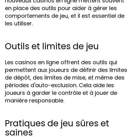
nouveaux casinos en ligne mettent souvent
en place des outils pour aider à gérer les
comportements de jeu, et il est essentiel de
les utiliser.
Outils et limites de jeu
Les casinos en ligne offrent des outils qui
permettent aux joueurs de définir des limites
de dépôt, des limites de mise, et même des
périodes d'auto-exclusion. Cela aide les
joueurs à garder le contrôle et à jouer de
manière responsable.
Pratiques de jeu sûres et
saines