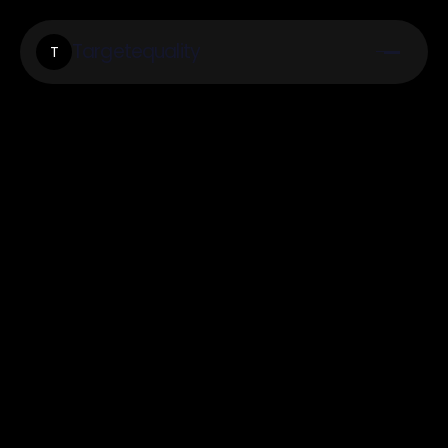
Targetequality
T