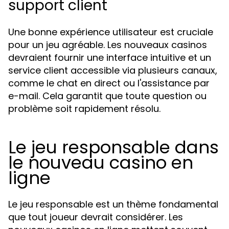
support client
Une bonne expérience utilisateur est cruciale
pour un jeu agréable. Les nouveaux casinos
devraient fournir une interface intuitive et un
service client accessible via plusieurs canaux,
comme le chat en direct ou l'assistance par
e-mail. Cela garantit que toute question ou
problème soit rapidement résolu.
Le jeu responsable dans
le nouveau casino en
ligne
Le jeu responsable est un thème fondamental
que tout joueur devrait considérer. Les