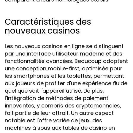
Caractéristiques des
nouveaux casinos
Les nouveaux casinos en ligne se distinguent
par une interface utilisateur moderne et des
fonctionnalités avancées. Beaucoup adoptent
une conception mobile-first, optimisée pour
les smartphones et les tablettes, permettant
aux joueurs de profiter d'une expérience fluide
quel que soit l'appareil utilisé. De plus,
l'intégration de méthodes de paiement
innovantes, y compris des cryptomonnaies,
fait partie de leur attrait. Un autre aspect
notable est l'offre variée de jeux, des
machines à sous aux tables de casino en