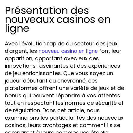
Présentation des
nouveaux casinos en
ligne
Avec l'évolution rapide du secteur des jeux
d'argent, les
font leur
nouveau casino en ligne
apparition, apportant avec eux des
innovations fascinantes et des expériences
de jeu enrichissantes. Que vous soyez un
joueur débutant ou chevronné, ces
plateformes offrent une variété de jeux et de
bonus qui peuvent répondre à vos attentes
tout en respectant les normes de sécurité et
de régulation. Dans cet article, nous
examinerons les particularités des nouveaux
casinos, leurs avantages et comment ils se
comparent à leurs homologues établis.