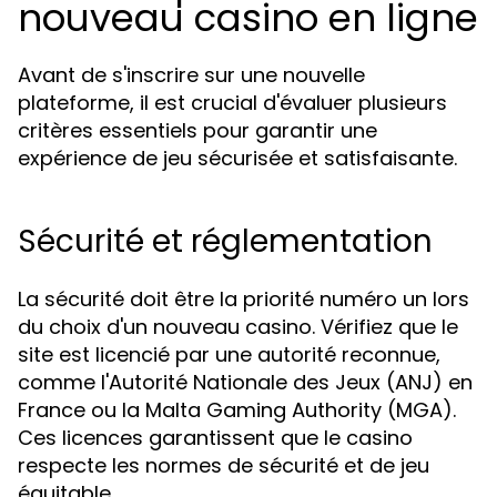
nouveau casino en ligne
Avant de s'inscrire sur une nouvelle
plateforme, il est crucial d'évaluer plusieurs
critères essentiels pour garantir une
expérience de jeu sécurisée et satisfaisante.
Sécurité et réglementation
La sécurité doit être la priorité numéro un lors
du choix d'un nouveau casino. Vérifiez que le
site est licencié par une autorité reconnue,
comme l'Autorité Nationale des Jeux (ANJ) en
France ou la Malta Gaming Authority (MGA).
Ces licences garantissent que le casino
respecte les normes de sécurité et de jeu
équitable.