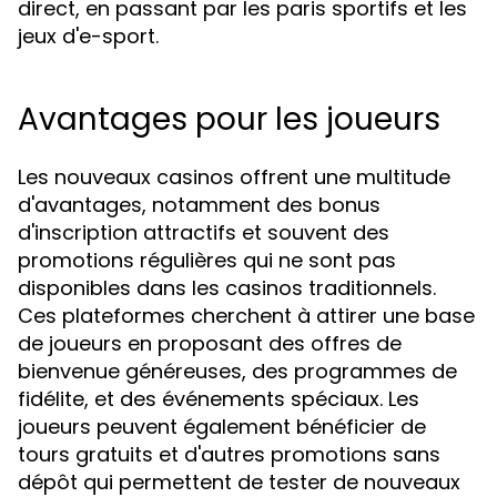
direct, en passant par les paris sportifs et les
jeux d'e-sport.
Avantages pour les joueurs
Les nouveaux casinos offrent une multitude
d'avantages, notamment des bonus
d'inscription attractifs et souvent des
promotions régulières qui ne sont pas
disponibles dans les casinos traditionnels.
Ces plateformes cherchent à attirer une base
de joueurs en proposant des offres de
bienvenue généreuses, des programmes de
fidélite, et des événements spéciaux. Les
joueurs peuvent également bénéficier de
tours gratuits et d'autres promotions sans
dépôt qui permettent de tester de nouveaux