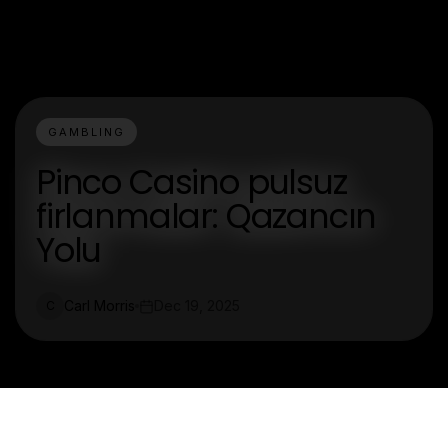
GAMBLING
Pinco Casino pulsuz
firlanmalar: Qazancın
Yolu
Carl Morris
Dec 19, 2025
C