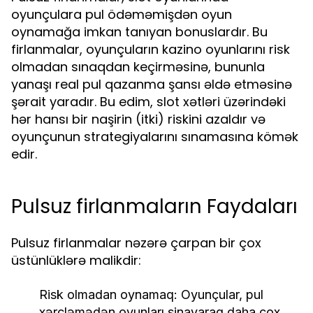
oyunçulara pul ödəməmişdən oyun
oynamağa imkan tanıyan bonuslardır. Bu
firlanmalar, oyunçuların kazino oyunlarını risk
olmadan sınaqdan keçirməsinə, bununla
yanaşı real pul qazanma şansı əldə etməsinə
şərait yaradır. Bu edim, slot xətləri üzərindəki
hər hansı bir naşirin (itki) riskini azaldır və
oyunçunun strategiyalarını sınamasına kömək
edir.
Pulsuz firlanmaların Faydaları
Pulsuz firlanmalar nəzərə çarpan bir çox
üstünlüklərə malikdir:
Risk olmadan oynamaq:
Oyunçular, pul
xərcləmədən oyunları sinayaraq daha çox