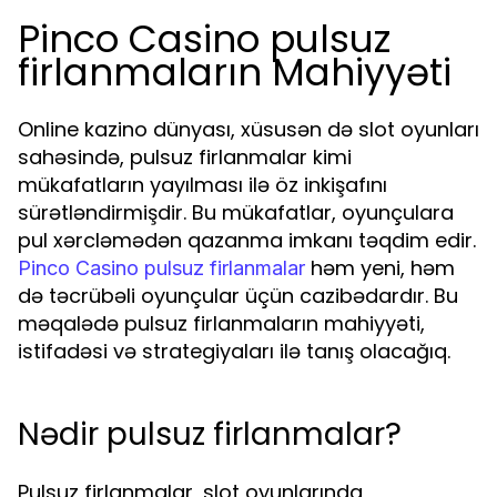
Pinco Casino pulsuz
firlanmaların Mahiyyəti
Online kazino dünyası, xüsusən də slot oyunları
sahəsində, pulsuz firlanmalar kimi
mükafatların yayılması ilə öz inkişafını
sürətləndirmişdir. Bu mükafatlar, oyunçulara
pul xərcləmədən qazanma imkanı təqdim edir.
həm yeni, həm
Pinco Casino pulsuz firlanmalar
də təcrübəli oyunçular üçün cazibədardır. Bu
məqalədə pulsuz firlanmaların mahiyyəti,
istifadəsi və strategiyaları ilə tanış olacağıq.
Nədir pulsuz firlanmalar?
Pulsuz firlanmalar, slot oyunlarında