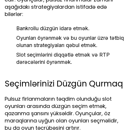
aşağıdakı strategiyalardan istifadə edə
bilərlər:
Bankrollu düzgün idarə etmək.
Oyunları öyrənmək və bu oyunlar üzrə tətbiq
olunan strategiyaları qəbul etmək.
Slot seçimlərini diqqətlə etmək və RTP
dərəcələrini öyrənmək.
Seçimlərinizi Düzgün Qurmaq
Pulsuz firlanmaların təqdim olunduğu slot
oyunları arasında düzgün seçim etmək,
qazanma şansını yüksəldir. Oyunçular, öz
maraqlarına uyğun olan oyunları seçməlidir,
bu da oyun təcrübəsini artırır.