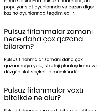
Pinco Casino-da pulsuz firlanmalar, ən
populyar slot oyunlarında və bəzən digər
kazino oyunlarında təqdim edilir.
Pulsuz firlanmalar zamanı
necə daha çox qazana
bilərəm?
Pulsuz firlanmalar zamanı daha çox
qazanmağın yolu, strateji planlaşdırma və
düzgün slot seçimi ilə mümkündür.
Pulsuz firlanmalar vaxtı
bitdikdə nə olur?
Pulsuz firlanmaların vaxtı bitdikdə, istifadə