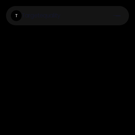
Targetequality
T