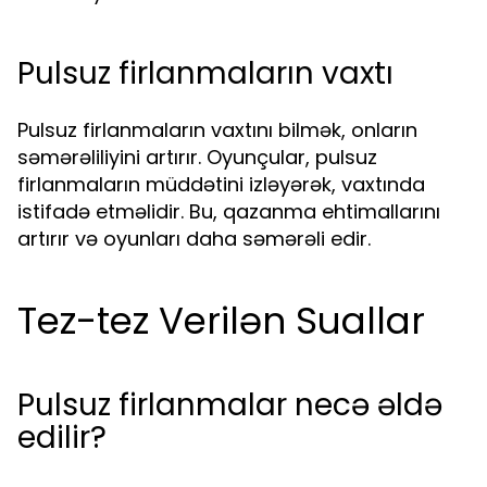
Pulsuz firlanmaların vaxtı
Pulsuz firlanmaların vaxtını bilmək, onların
səmərəliliyini artırır. Oyunçular, pulsuz
firlanmaların müddətini izləyərək, vaxtında
istifadə etməlidir. Bu, qazanma ehtimallarını
artırır və oyunları daha səmərəli edir.
Tez-tez Verilən Suallar
Pulsuz firlanmalar necə əldə
edilir?