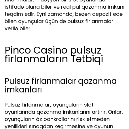
istifadə oluna bilər və real pul qazanma imkanı
təqdim edir. Eyni zamanda, bəzən depozit edə
bilən oyunçular üçün də pulsuz firlanmalar
verilə bilər.
Pinco Casino pulsuz
firlanmaların Tətbiqi
Pulsuz firlanmalar qazanma
imkanları
Pulsuz firlanmalar, oyunçuların slot
oyunlarında qazanma imkanlarını artırır. Onlar,
oyunçuların öz bankrollarını risk etmədən
yenilikləri sınaqdan keçirməsinə və oyunun