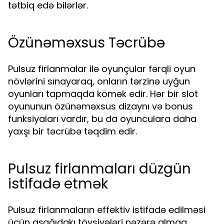
tətbiq edə bilərlər.
Özünəməxsus Təcrübə
Pulsuz firlanmalar ilə oyunçular fərqli oyun
növlərini sınayaraq, onların tərzinə uyğun
oyunları tapmaqda kömək edir. Hər bir slot
oyununun özünəməxsus dizaynı və bonus
funksiyaları vardır, bu da oyunculara daha
yaxşı bir təcrübə təqdim edir.
Pulsuz firlanmaları düzgün
istifadə etmək
Pulsuz firlanmaların effektiv istifadə edilməsi
üçün aşağıdakı tövsiyələri nəzərə almaq