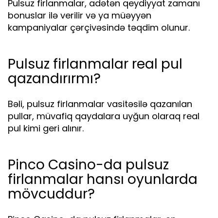
Pulsuz firlanmalar, adətən qeydiyyat zamanı
bonuslar ilə verilir və ya müəyyən
kampaniyalar çərçivəsində təqdim olunur.
Pulsuz firlanmalar real pul
qazandırırmı?
Bəli, pulsuz firlanmalar vasitəsilə qazanılan
pullar, müvafiq qaydalara uyğun olaraq real
pul kimi geri alınır.
Pinco Casino-da pulsuz
firlanmalar hansı oyunlarda
mövcuddur?