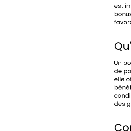
est i
bonus
favor
Qu
Un bo
de po
elle 
bénéfi
condi
des g
Co