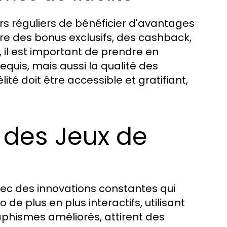
s réguliers de bénéficier d'avantages
e des bonus exclusifs, des cashback,
 il est important de prendre en
uis, mais aussi la qualité des
é doit être accessible et gratifiant,
 des Jeux de
avec des innovations constantes qui
de plus en plus interactifs, utilisant
phismes améliorés, attirent des