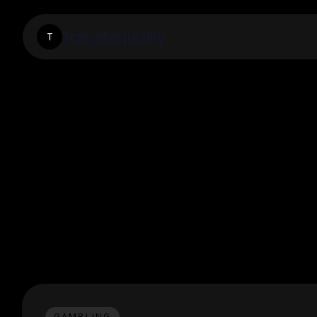
Targetequality
T
GAMBLING