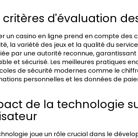
 critères d'évaluation de
er un casino en ligne prend en compte des crit
té, la variété des jeux et la qualité du servic
ciée par une autorité reconnue, garantissant
able et sécurisé. Les meilleures pratiques en
coles de sécurité modernes comme le chiffr
mations personnelles et les données de paie
act de la technologie su
lisateur
chnologie joue un rôle crucial dans le dével