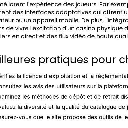
méliorent l'expérience des joueurs. Par exe
ent des interfaces adaptatives qui offrent un
ateur ou un appareil mobile. De plus, l'intégr
rs de vivre l'excitation d'un casino physique 
iers en direct et des flux vidéo de haute quali
lleures pratiques pour ch
érifiez la licence d'exploitation et la réglementa
onsultez les avis des utilisateurs sur la platefor
xaminez les méthodes de dépôt et de retrait dis
valuez la diversité et la qualité du catalogue de 
ssurez-vous que le site propose des outils de j