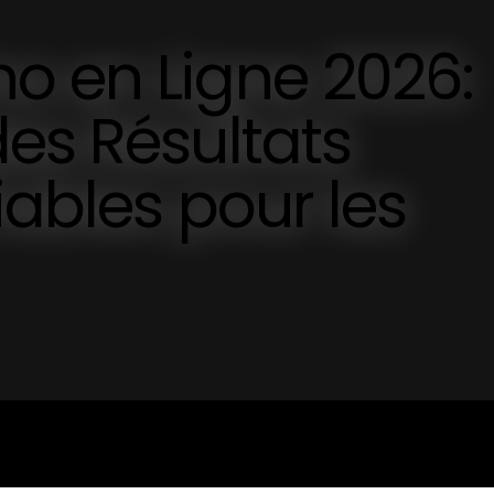
o en Ligne 2026:
es Résultats
iables pour les