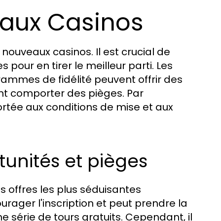
aux Casinos
 nouveaux casinos. Il est crucial de
pour en tirer le meilleur parti. Les
rammes de fidélité peuvent offrir des
ent comporter des pièges. Par
ortée aux conditions de mise et aux
unités et pièges
 offres les plus séduisantes
urager l'inscription et peut prendre la
série de tours gratuits. Cependant, il