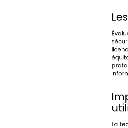
Les
Évalu
sécuri
licen
équit
proto
infor
Imp
uti
La te