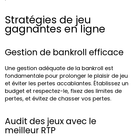
Stratégies de jeu
gagnantes en ligne
Gestion de bankroll efficace
Une gestion adéquate de la bankroll est
fondamentale pour prolonger le plaisir de jeu
et éviter les pertes accablantes. Établissez un
budget et respectez-le, fixez des limites de
pertes, et évitez de chasser vos pertes.
Audit des jeux avec le
meilleur RTP