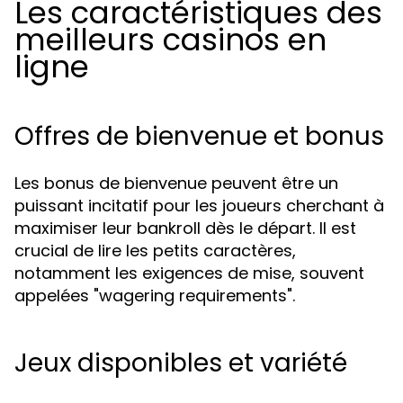
Les caractéristiques des
meilleurs casinos en
ligne
Offres de bienvenue et bonus
Les bonus de bienvenue peuvent être un
puissant incitatif pour les joueurs cherchant à
maximiser leur bankroll dès le départ. Il est
crucial de lire les petits caractères,
notamment les exigences de mise, souvent
appelées "wagering requirements".
Jeux disponibles et variété