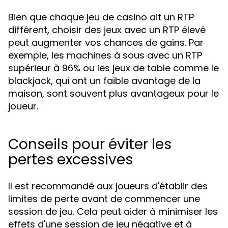
Bien que chaque jeu de casino ait un RTP
différent, choisir des jeux avec un RTP élevé
peut augmenter vos chances de gains. Par
exemple, les machines à sous avec un RTP
supérieur à 96% ou les jeux de table comme le
blackjack, qui ont un faible avantage de la
maison, sont souvent plus avantageux pour le
joueur.
Conseils pour éviter les
pertes excessives
Il est recommandé aux joueurs d'établir des
limites de perte avant de commencer une
session de jeu. Cela peut aider à minimiser les
effets d'une session de jeu négative et à