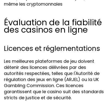
même les cryptomonnaies
Évaluation de la fiabilité
des casinos en ligne
Licences et réglementations
Les meilleures plateformes de jeu doivent
détenir des licences délivrées par des
autorités respectées, telles que l'Autorité de
régulation des jeux en ligne (ARJEL) ou la UK
Gambling Commission. Ces licences
garantissent que le casino suit des standards
stricts de justice et de sécurité.