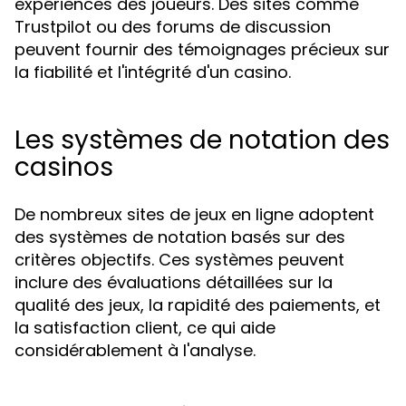
expériences des joueurs. Des sites comme
Trustpilot ou des forums de discussion
peuvent fournir des témoignages précieux sur
la fiabilité et l'intégrité d'un casino.
Les systèmes de notation des
casinos
De nombreux sites de jeux en ligne adoptent
des systèmes de notation basés sur des
critères objectifs. Ces systèmes peuvent
inclure des évaluations détaillées sur la
qualité des jeux, la rapidité des paiements, et
la satisfaction client, ce qui aide
considérablement à l'analyse.