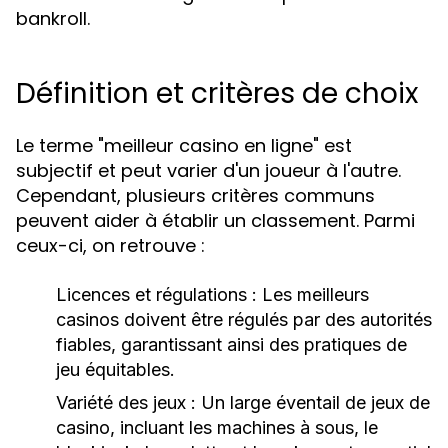
bankroll.
Définition et critères de choix
Le terme "meilleur casino en ligne" est
subjectif et peut varier d'un joueur à l'autre.
Cependant, plusieurs critères communs
peuvent aider à établir un classement. Parmi
ceux-ci, on retrouve :
Licences et régulations :
Les meilleurs
casinos doivent être régulés par des autorités
fiables, garantissant ainsi des pratiques de
jeu équitables.
Variété des jeux :
Un large éventail de jeux de
casino, incluant les machines à sous, le