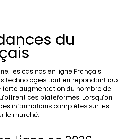
dances du
çais
igne, les casinos en ligne Français
les technologies tout en répondant aux
ne forte augmentation du nombre de
u'offrent ces plateformes. Lorsqu'on
 des informations complètes sur les
ur le marché.