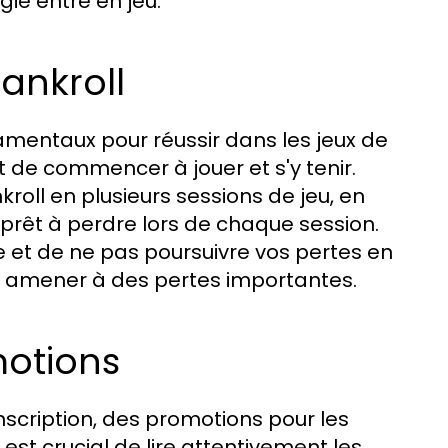
gie entre en jeu.
ankroll
amentaux pour réussir dans les jeux de
t de commencer à jouer et s'y tenir.
roll en plusieurs sessions de jeu, en
rêt à perdre lors de chaque session.
ée et de ne pas poursuivre vos pertes en
 amener à des pertes importantes.
motions
nscription, des promotions pour les
 est crucial de lire attentivement les