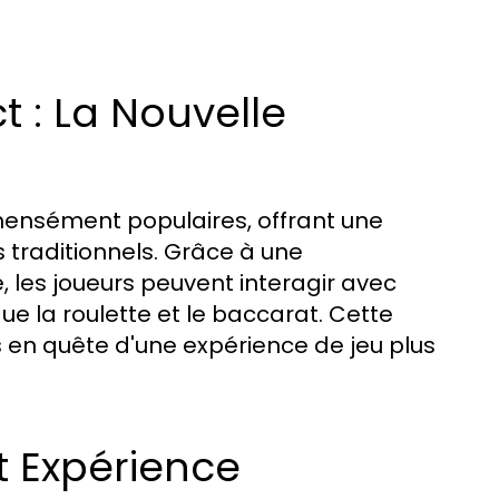
t : La Nouvelle
mensément populaires, offrant une
 traditionnels. Grâce à une
, les joueurs peuvent interagir avec
que la roulette et le baccarat. Cette
 en quête d'une expérience de jeu plus
t Expérience