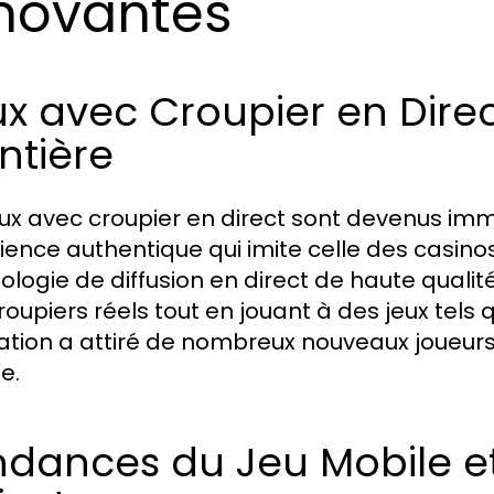
novantes
x avec Croupier en Direc
ntière
eux avec croupier en direct sont devenus im
ience authentique qui imite celle des casinos
ologie de diffusion en direct de haute qualité
roupiers réels tout en jouant à des jeux tels 
ation a attiré de nombreux nouveaux joueurs
e.
ndances du Jeu Mobile e