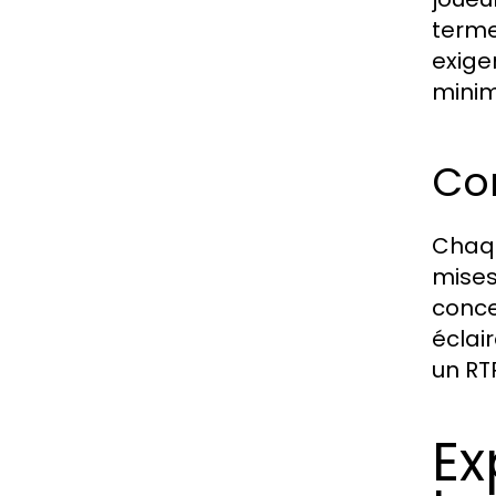
terme
exige
minim
Com
Chaqu
mises
conce
éclai
un RT
Ex