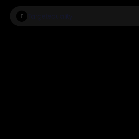
Targetequality
T