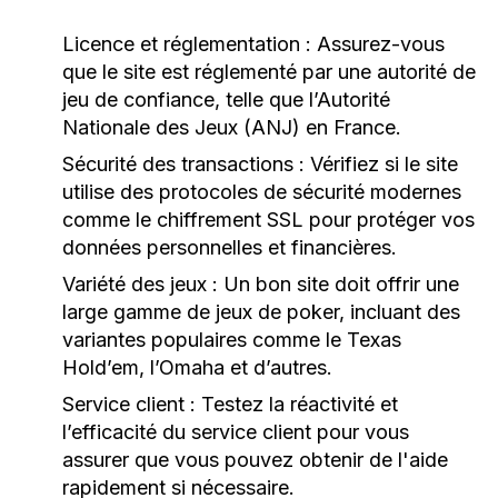
Licence et réglementation :
Assurez-vous
que le site est réglementé par une autorité de
jeu de confiance, telle que l’Autorité
Nationale des Jeux (ANJ) en France.
Sécurité des transactions :
Vérifiez si le site
utilise des protocoles de sécurité modernes
comme le chiffrement SSL pour protéger vos
données personnelles et financières.
Variété des jeux :
Un bon site doit offrir une
large gamme de jeux de poker, incluant des
variantes populaires comme le Texas
Hold’em, l’Omaha et d’autres.
Service client :
Testez la réactivité et
l’efficacité du service client pour vous
assurer que vous pouvez obtenir de l'aide
rapidement si nécessaire.