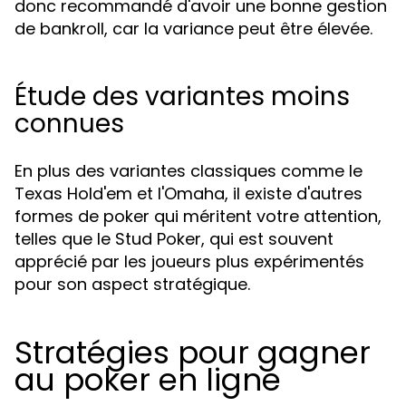
donc recommandé d'avoir une bonne gestion
de bankroll, car la variance peut être élevée.
Étude des variantes moins
connues
En plus des variantes classiques comme le
Texas Hold'em et l'Omaha, il existe d'autres
formes de poker qui méritent votre attention,
telles que le Stud Poker, qui est souvent
apprécié par les joueurs plus expérimentés
pour son aspect stratégique.
Stratégies pour gagner
au poker en ligne