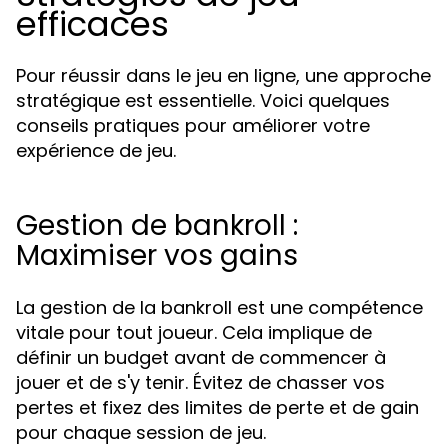
efficaces
Pour réussir dans le jeu en ligne, une approche
stratégique est essentielle. Voici quelques
conseils pratiques pour améliorer votre
expérience de jeu.
Gestion de bankroll :
Maximiser vos gains
La gestion de la bankroll est une compétence
vitale pour tout joueur. Cela implique de
définir un budget avant de commencer à
jouer et de s'y tenir. Évitez de chasser vos
pertes et fixez des limites de perte et de gain
pour chaque session de jeu.