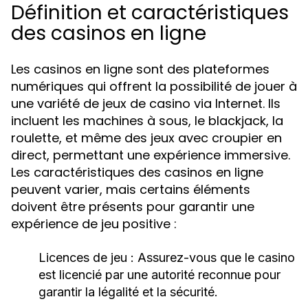
Définition et caractéristiques
des casinos en ligne
Les casinos en ligne sont des plateformes
numériques qui offrent la possibilité de jouer à
une variété de jeux de casino via Internet. Ils
incluent les machines à sous, le blackjack, la
roulette, et même des jeux avec croupier en
direct, permettant une expérience immersive.
Les caractéristiques des casinos en ligne
peuvent varier, mais certains éléments
doivent être présents pour garantir une
expérience de jeu positive :
Licences de jeu :
Assurez-vous que le casino
est licencié par une autorité reconnue pour
garantir la légalité et la sécurité.