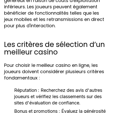
généreux en raison de coûts d'exploitation
inférieurs. Les joueurs peuvent également
bénéficier de fonctionnalités telles que les
jeux mobiles et les retransmissions en direct
pour plus d'interaction.
Les critères de sélection d’un
meilleur casino
Pour choisir le meilleur casino en ligne, les
joueurs doivent considérer plusieurs critères
fondamentaux :
Réputation :
Recherchez des avis d'autres
joueurs et vérifiez les classements sur des
sites d'évaluation de confiance.
Bonus et promotions :
Évaluez la générosité