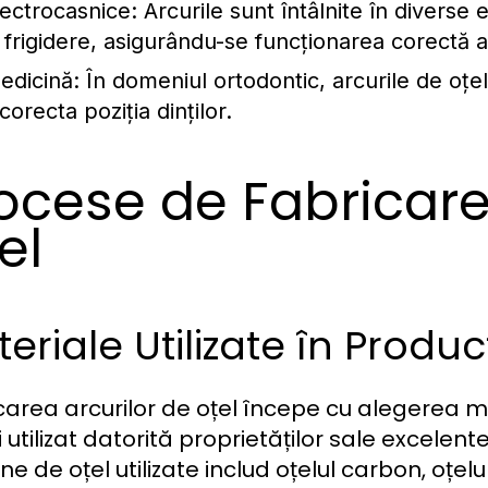
lectrocasnice:
Arcurile sunt întâlnite în diverse
a frigidere, asigurându-se funcționarea corectă 
edicină:
În domeniul ortodontic, arcurile de oțel
corecta poziția dinților.
ocese de Fabricare
el
eriale Utilizate în Produc
area arcurilor de oțel începe cu alegerea mate
 utilizat datorită proprietăților sale excelente 
 de oțel utilizate includ oțelul carbon, oțelul 