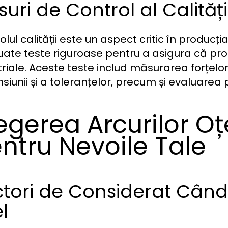
uri de Control al Calități
lul calității este un aspect critic în producți
uate teste riguroase pentru a asigura că pro
triale. Aceste teste includ măsurarea forțelor
siunii și a toleranțelor, precum și evaluarea p
egerea Arcurilor Oțe
ntru Nevoile Tale
tori de Considerat Când 
l