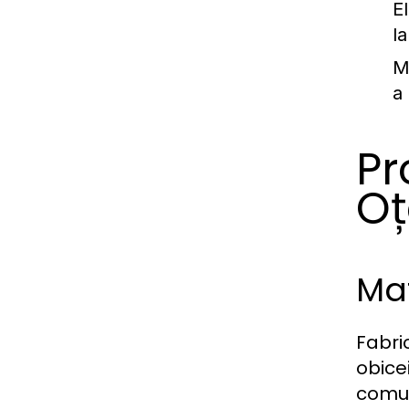
E
l
M
a 
Pr
Oț
Mat
Fabric
obicei
comune