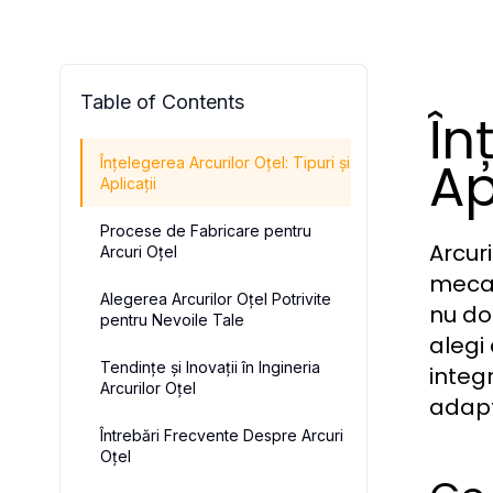
Table of Contents
În
Ap
Înțelegerea Arcurilor Oțel: Tipuri și
Aplicații
Procese de Fabricare pentru
Arcur
Arcuri Oțel
mecan
Alegerea Arcurilor Oțel Potrivite
nu do
pentru Nevoile Tale
alegi 
Tendințe și Inovații în Ingineria
integ
Arcurilor Oțel
adapta
Întrebări Frecvente Despre Arcuri
Oțel