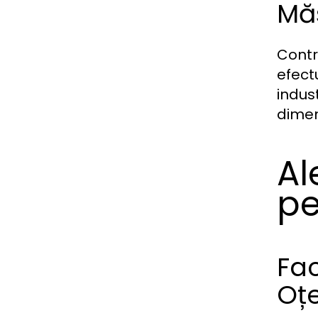
Măs
Contro
efect
indus
dimen
Al
pe
Fac
Oțe