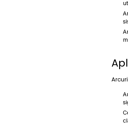
ut
A
si
A
m
Apl
Arcuri
A
si
Co
cl