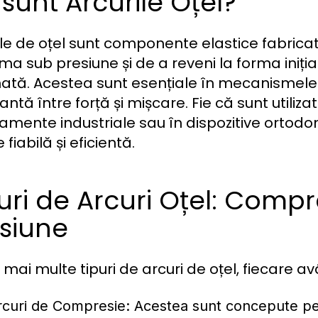
sunt Arcurile Oțel?
ile de oțel sunt componente elastice fabrica
ma sub presiune și de a reveni la forma iniți
nată. Acestea sunt esențiale în mecanismele 
ntă între forță și mișcare. Fie că sunt utiliz
amente industriale sau în dispozitive ortodont
e fiabilă și eficientă.
uri de Arcuri Oțel: Compr
siune
 mai multe tipuri de arcuri de oțel, fiecare avâ
rcuri de Compresie:
Acestea sunt concepute pen