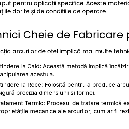
put pentru aplicații specifice. Aceste materia
țiile dorite și de condițiile de operare.
nici Cheie de Fabricare 
cția arcurilor de oțel implică mai multe tehnic
tindere la Cald:
Această metodă implică încălzire
anipularea acestuia.
ntindere la Rece:
Folosită pentru a produce arcur
igură precizia dimensiunii și formei.
ratament Termic:
Procesul de tratare termică es
oprietățile mecanice ale arcurilor, cum ar fi rezi