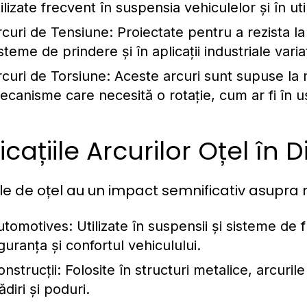
ilizate frecvent în suspensia vehiculelor și în uti
rcuri de Tensiune:
Proiectate pentru a rezista la 
steme de prindere și în aplicații industriale varia
rcuri de Torsiune:
Aceste arcuri sunt supuse la m
ecanisme care necesită o rotație, cum ar fi în uș
icațiile Arcurilor Oțel în D
le de oțel au un impact semnificativ asupra mul
utomotives:
Utilizate în suspensii și sisteme de f
guranța și confortul vehiculului.
nstrucții:
Folosite în structuri metalice, arcurile
ădiri și poduri.