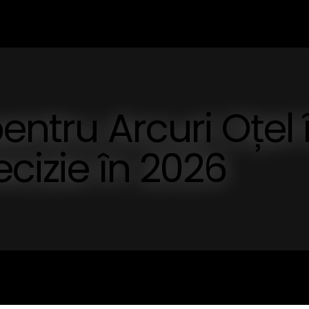
entru Arcuri Oțel 
ecizie în 2026