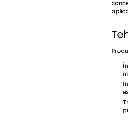
conce
aplica
Teh
Produ
În
m
Î
as
T
pr