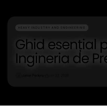
HEAVY INDUSTRY AND ENGINEERING
Ghid esențial p
Ingineria de Pr
Jamie Perkins
Jan 27, 2026
J