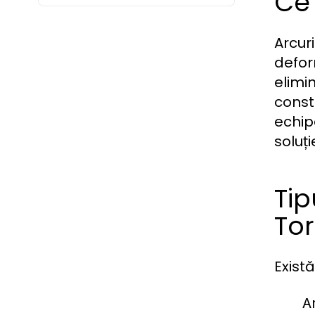
Ce 
Arcur
defor
elimi
consta
echip
soluți
Tip
Tor
Există
A